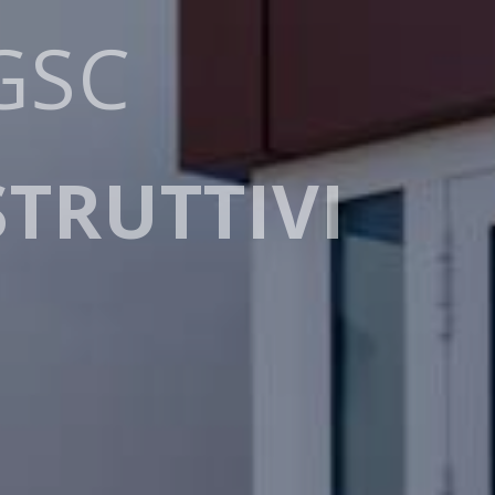
 FORME
 SPA