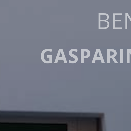
L’ELE
GRA